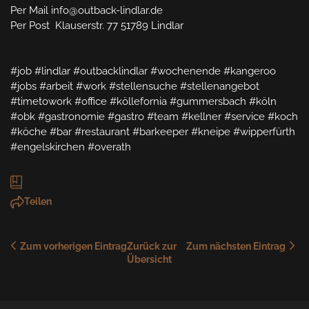
Per Mail info@outback-lindlar.de

Per Post  Klauserstr. 77 51789 Lindlar

#job #lindlar #outbacklindlar #wochenende #kangeroo 
#jobs #arbeit #work #stellensuche #stellenangebot 
#timetowork #office #köllefornia #gummersbach #köln 
#obk #gastronomie #gastro #team #kellner #service #koch 
#köche #bar #restaurant #barkeeper #kneipe #wipperfürth 
#engelskirchen #overath
Teilen
Zum vorherigen Eintrag
Zurück zur 
Zum nächsten Eintrag
Übersicht