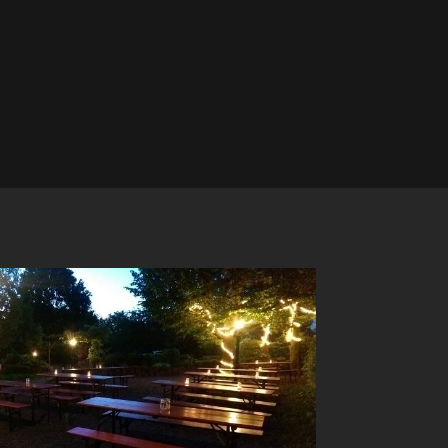
rischenden Getränke – die perfekte 
vennahrung für eine gesellige Runde!

schau & Folgetermine:

nerstag, 08.10.

nerstag, 05.11.

nerstag, 03.12.

ft schnappen, Team anmelden & Köpfe rauchen 
en!

de dich jetzt direkt bei uns an und sichere 
nem Team den Platz für das nächste Event! Wir 
uen uns auf euch im Outback!