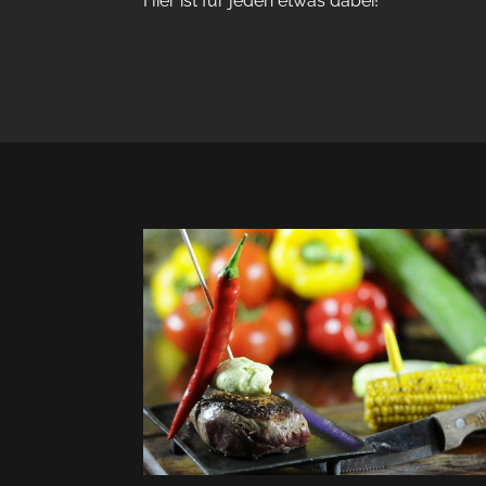
Hier ist für jeden etwas dabei!
#restaurant #barkeeper #kneipe #wipperfürth 
#engelskirchen #overath