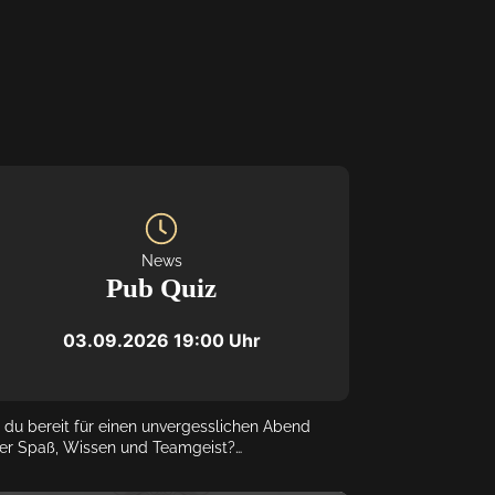
News
Pub Quiz
03.09.2026
19:00
 Uhr
t du bereit für einen unvergesslichen Abend 
ler Spaß, Wissen und Teamgeist?

 Outback-Lindlar verwandelt sich bald wieder in 
e aufregende Quizarena! Schnapp dir deine 