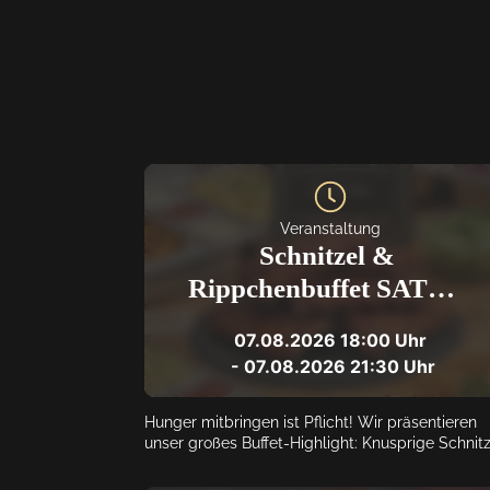
Veranstaltung
Schnitzel & 
Rippchenbuffet SATT! | 
Outback Lindlar
07.08.2026
18:00
 Uhr
 - 
07.08.2026
21:30
 Uhr
Hunger mitbringen ist Pflicht! Wir präsentieren 
unser großes Buffet-Highlight: Knusprige Schnitz
und zarte Rippchen, so viel ihr essen könnt. Inklus
passender Beilagen in gemütlicher Runde. Achtu