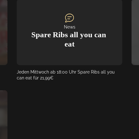
ng 
WICHTIG: Bitte gebt bei eurer Reservierung 
Fre
unbedingt das Stichwort "Gambas enjoy" an, damit 
und
wir für euch planen können!
Rat
Was
News
Ste
Spare Ribs all you can 
ein
Ber
eat
vie
Anf
Die
Spa
fre
Jeden Mittwoch ab 18:00 Uhr Spare Ribs all you 
dic
can eat für 21,99€
und
Wis
bes
offe
War
Gem
vie
und 
Lec
saf