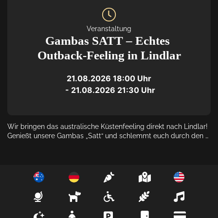
Veranstaltung
Gambas SATT – Echtes 
Outback-Feeling in Lindlar
21.08.2026
18:00
 Uhr
 - 
21.08.2026
21:30
 Uhr
Wir bringen das australische Küstenfeeling direkt nach Lindlar! 
Genießt unsere Gambas „Satt“ und schlemmt euch durch den 
Abend. Perfekt für alle Seafood-Fans.

WICHTIG: Bitte gebt bei eurer Reservierung unbedingt das 
Stichwort "Gambas enjoy" an, damit wir für euch planen können!