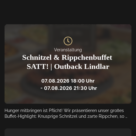
Veranstaltung
Schnitzel & Rippchenbuffet 
SATT! | Outback Lindlar
07.08.2026
18:00
 Uhr
 - 
07.08.2026
21:30
 Uhr
Hunger mitbringen ist Pflicht! Wir präsentieren unser großes 
Buffet-Highlight: Knusprige Schnitzel und zarte Rippchen, so 
viel ihr essen könnt. Inklusive passender Beilagen in gemütlicher 
Runde. Achtung: Der Einlass erfolgt nur mit vorheriger 
Reservierung für den Zeitraum von 18:00 bis 21:30 Uhr.