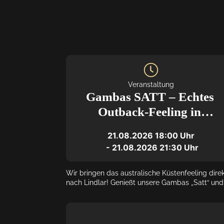
Veranstaltung
Gambas SATT – Echtes 
Outback-Feeling in 
Lindlar
21.08.2026
18:00
 Uhr
 - 
21.08.2026
21:30
 Uhr
Wir bringen das australische Küstenfeeling direk
nach Lindlar! Genießt unsere Gambas „Satt“ und 
schlemmt euch durch den Abend. Perfekt für all
Seafood-Fans.

WICHTIG: Bitte gebt bei eurer Reservierung 
unbedingt das Stichwort "Gambas enjoy" an, dam