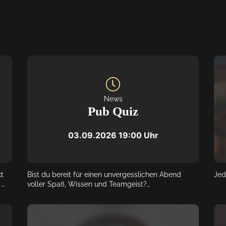
News
Pub Quiz
03.09.2026
19:00
 Uhr
t 
Bist du bereit für einen unvergesslichen Abend 
Jed
voller Spaß, Wissen und Teamgeist?

e 
Das Outback-Lindlar verwandelt sich bald wieder in 
eine aufregende Quizarena! Schnapp dir deine 
Freunde, Kollegen oder die Familie, bildet ein Team 
it 
und sichert euch euren Tisch für das ultimative 