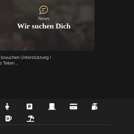
News
Wir suchen Dich
 brauchen Unterstützung !

e Teilen 

tag ist der schlimmste Tag der Woche?

m in die Gastro. Wir haben frei.

n du für Gastro brennst und schon immer ein 
tes Känguru streicheln wolltest, wenn du dir 
stellen kannst hauptsächlich an Wochenenden 
 Feiertagen zu arbeiten, flexibel bist und ein 
ler geradeaus tragen kannst melde dich bitte !

irb dich gern auf allen Kanälen:

 Messenger

efonisch ☎️ 022669016530

 Mail info@outback-lindlar.de

 Post  Klauserstr. 77 51789 Lindlar
