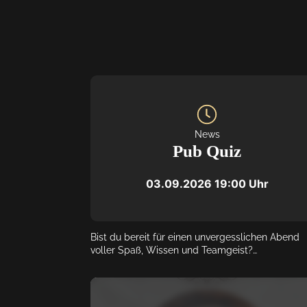
News
Pub Quiz
03.09.2026
19:00
 Uhr
Bist du bereit für einen unvergesslichen Abend 
voller Spaß, Wissen und Teamgeist?

Das Outback-Lindlar verwandelt sich bald wieder
eine aufregende Quizarena! Schnapp dir deine 
Freunde, Kollegen oder die Familie, bildet ein Te
und sichert euch euren Tisch für das ultimative 