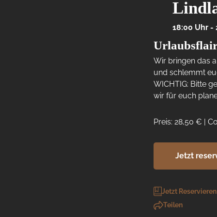
Vorschau & Folgetermine:

Lindl
Donnerstag, 08.10.

Donnerstag, 05.11.

18:00
 Uhr
 - 
Donnerstag, 03.12.

Stift schnappen, Team anmelden & Köpfe rauche
Urlaubsflai
lassen!

Melde dich jetzt direkt bei uns an und sichere 
Wir bringen das a
deinem Team den Platz für das nächste Event! W
und schlemmt euch
freuen uns auf euch im Outback!
WICHTIG: Bitte ge
wir für euch plan
Preis: 28,50 € | 
Jetzt reser
Jetzt Reservieren
Teilen