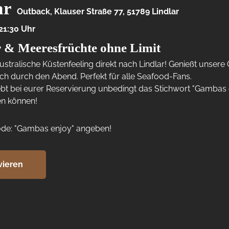
ar
Outback, Klauser Straße 77, 51789 Lindlar
#job #lindlar #outbacklindlar #wochenende 
#kangeroo #jobs #arbeit #work #stellensuche 
21:30
 Uhr
#stellenangebot #timetowork #office #köllefornia 
n 
#gummersbach #köln #obk #gastronomie #gastro 
r & Meeresfrüchte ohne Limit
#team #kellner #service #koch #köche #bar 
ustralische Küstenfeeling direkt nach Lindlar! Genießt unsere 
#restaurant #barkeeper #kneipe #wipperfürth 
ir 
#engelskirchen #overath
 durch den Abend. Perfekt für alle Seafood-Fans.

bt bei eurer Reservierung unbedingt das Stichwort "Gambas e
en können!
Code: "Gambas enjoy" angeben!
vieren