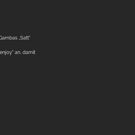
Gambas „Satt“ 
njoy" an, damit 